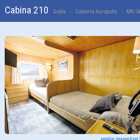
Cabina 210
Doble - Cubierta Acropolis - MN Sko
ampliar imagen
|
ver